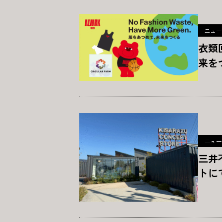
ニュー
衣類回
来を
ニュー
三井
トに