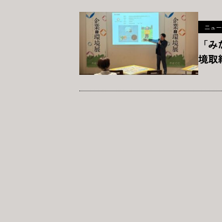
ニュー
「み
境取