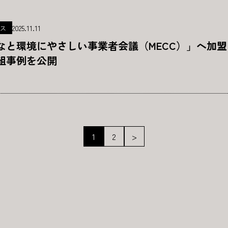
2025.11.11
ス
なと環境にやさしい事業者会議（MECC）」へ加
組事例を公開
投
1
2
>
稿
の
ペ
ー
ジ