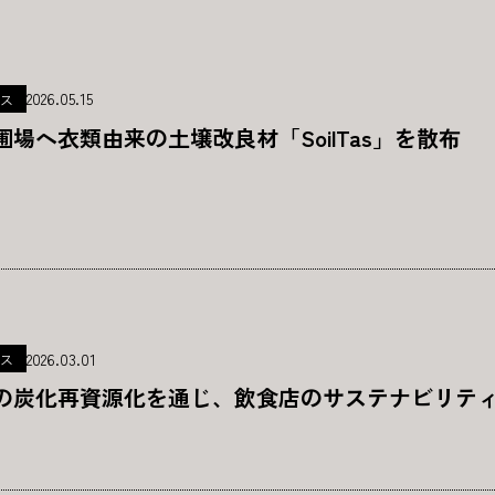
2026.05.15
ス
圃場へ衣類由来の土壌改良材「SoilTas」を散布
2026.03.01
ス
の炭化再資源化を通じ、飲食店のサステナビリテ