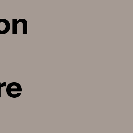
on
re