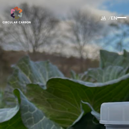
JA
EN