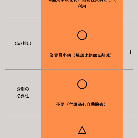
元
利用
◯
Co2排出
中〜
業界最小級（焼却比約80%削減）
◯
分別の
必要性
不要（付属品も自動除去）
△