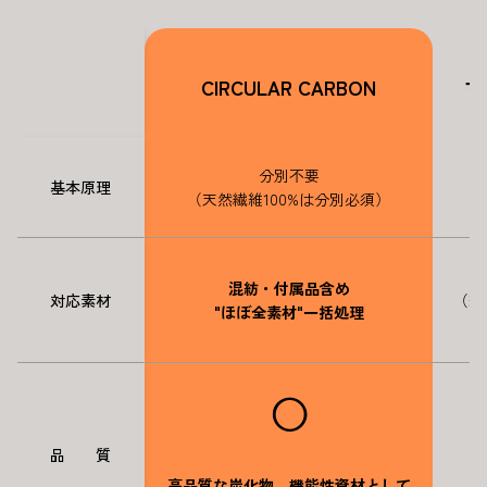
CIRCULAR CARBON
マ
分別不要
基本原理
（天然繊維100%は分別必須）
混紡・付属品含め
対応素材
（綿
"ほぼ全素材"一括処理
◯
品 質
高品質な炭化物、機能性資材として