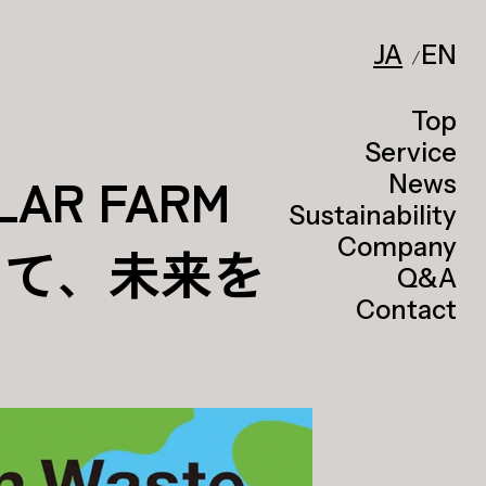
JA
EN
Top
Service
R FARM
News
Sustainability
Company
つめて、未来を
Q&A
Contact