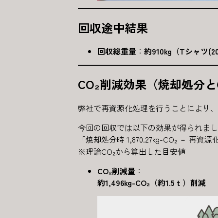
回収途中結果
回収総重量
：
約910kg（Tシャツ(
CO₂削減効果（焼却処分
弊社で再資源化処理を行うことにより、
今回の回収では以下の効果が得られまし
「焼却処分時 1,870.27kg-CO₂ － 再資源化処
※理論CO₂から算出した目安値
CO₂削減量
：
約1,496kg-CO₂（約1.5ｔ）削減