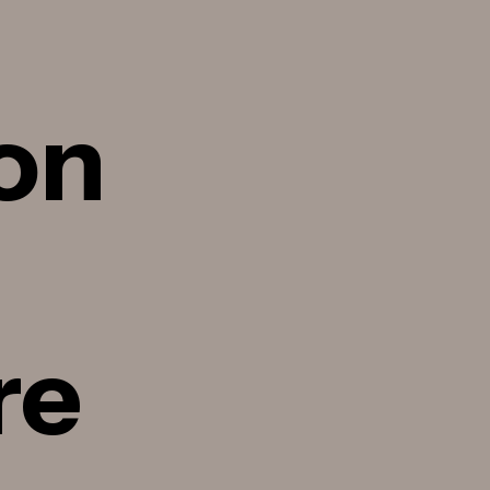
on
re