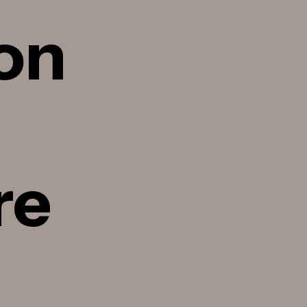
on
re